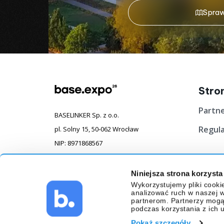
Spraw
Stro
Partn
BASELINKER Sp. z o.o.
Regul
pl. Solny 15, 50‐062 Wrocław
NIP: 8971868567
KRS: 0000795513
REGON: 383907714
Niniejsza strona korzysta
Wykorzystujemy pliki cooki
analizować ruch w naszej wi
partnerom. Partnerzy mogą
podczas korzystania z ich 
Base.com
Pokaż szczegóły