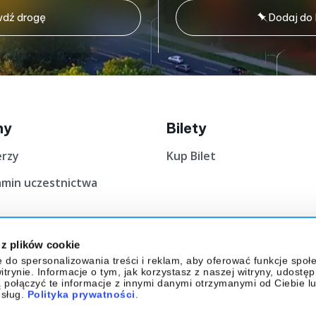
dź drogę
Dodaj do
ny
Bilety
erzy
Kup Bilet
amin uczestnictwa
 z plików cookie
e do spersonalizowania treści i reklam, aby oferować funkcje społ
trynie. Informacje o tym, jak korzystasz z naszej witryny, udostę
 połączyć te informacje z innymi danymi otrzymanymi od Ciebie l
usług.
Polityka prywatności
.
Facebook
Lin