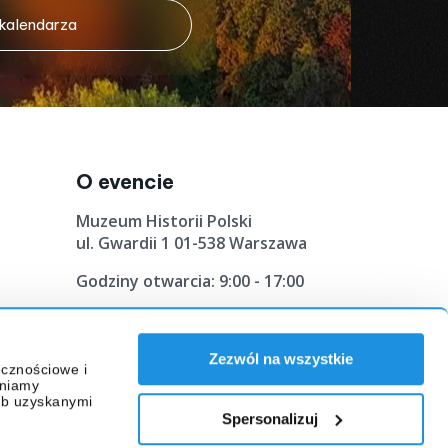
 kalendarza
O evencie
Muzeum Historii Polski
ul. Gwardii 1 01-538 Warszawa
Godziny otwarcia: 9:00 - 17:00
Zezwól na wszystkie
ecznościowe i
pniamy
ub uzyskanymi
Spersonalizuj
kedin
YouTube
Instagram