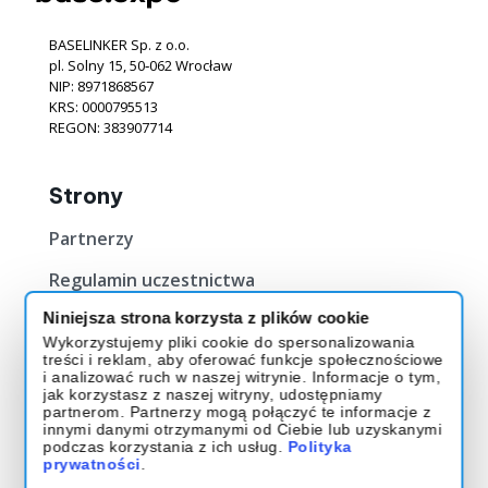
BASELINKER Sp. z o.o.
pl. Solny 15, 50‐062 Wrocław
NIP: 8971868567
KRS: 0000795513
REGON: 383907714
Strony
Partnerzy
Regulamin uczestnictwa
Niniejsza strona korzysta z plików cookie
Bilety
Wykorzystujemy pliki cookie do spersonalizowania
treści i reklam, aby oferować funkcje społecznościowe
Kup Bilet
i analizować ruch w naszej witrynie. Informacje o tym,
jak korzystasz z naszej witryny, udostępniamy
O evencie
partnerom. Partnerzy mogą połączyć te informacje z
innymi danymi otrzymanymi od Ciebie lub uzyskanymi
podczas korzystania z ich usług.
Polityka
Muzeum Historii Polski
prywatności
.
ul. Gwardii 1 01-538 Warszawa