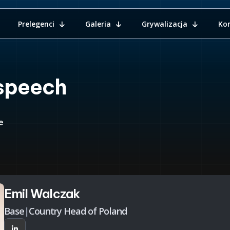
Prelegenci
Galeria
Grywalizacja
Ko
speech
e
Emil Walczak
Base
|
Country Head of Poland