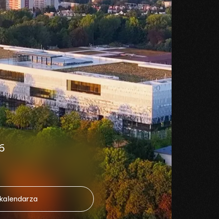
6
 kalendarza