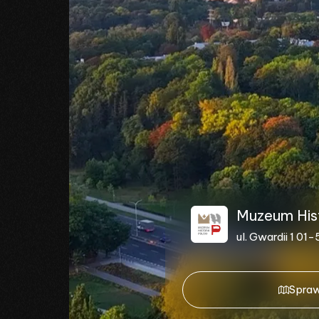
Muzeum Histo
ul. Gwardii 1 0
Spraw