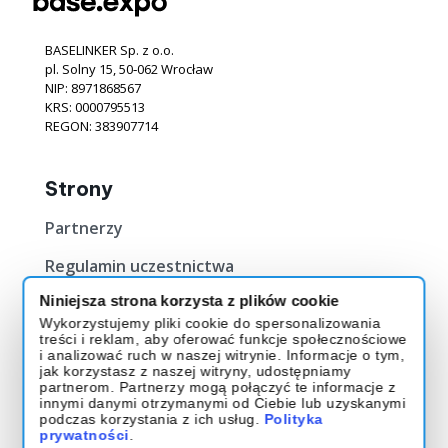
BASELINKER Sp. z o.o.
pl. Solny 15, 50‐062 Wrocław
NIP: 8971868567
KRS: 0000795513
REGON: 383907714
Strony
Partnerzy
Regulamin uczestnictwa
Niniejsza strona korzysta z plików cookie
Bilety
Wykorzystujemy pliki cookie do spersonalizowania
treści i reklam, aby oferować funkcje społecznościowe
Kup Bilet
i analizować ruch w naszej witrynie. Informacje o tym,
jak korzystasz z naszej witryny, udostępniamy
O evencie
partnerom. Partnerzy mogą połączyć te informacje z
innymi danymi otrzymanymi od Ciebie lub uzyskanymi
podczas korzystania z ich usług.
Polityka
Muzeum Historii Polski
prywatności
.
ul. Gwardii 1 01-538 Warszawa