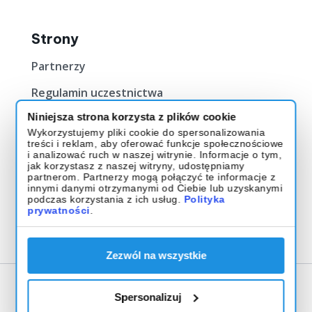
Strony
Partnerzy
Regulamin uczestnictwa
Niniejsza strona korzysta z plików cookie
Bilety
Wykorzystujemy pliki cookie do spersonalizowania
treści i reklam, aby oferować funkcje społecznościowe
Kup Bilet
i analizować ruch w naszej witrynie. Informacje o tym,
jak korzystasz z naszej witryny, udostępniamy
O evencie
partnerom. Partnerzy mogą połączyć te informacje z
innymi danymi otrzymanymi od Ciebie lub uzyskanymi
podczas korzystania z ich usług.
Polityka
Muzeum Historii Polski
prywatności
.
ul. Gwardii 1 01-538 Warszawa
Godziny otwarcia: 9:00 - 17:00
Zezwól na wszystkie
Base.com
Spersonalizuj