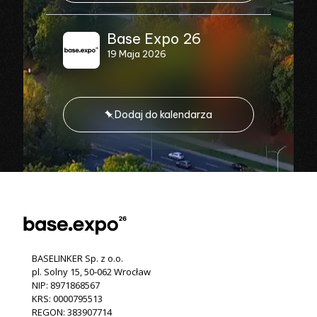
Base Expo 26
19 Maja 2026
Dodaj do kalendarza
BASELINKER Sp. z o.o.
pl. Solny 15, 50‐062 Wrocław
NIP: 8971868567
KRS: 0000795513
REGON: 383907714