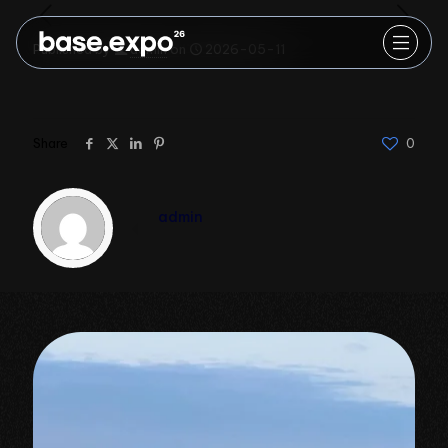
Published by
admin
on
2026-05-11
Share
0
admin