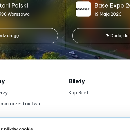
rii Polski
Base Expo 2
1-538 Warszawa
19 Maja 2026
dź drogę
Dodaj do
ny
Bilety
erzy
Kup Bilet
amin uczestnictwa
 z plików cookie