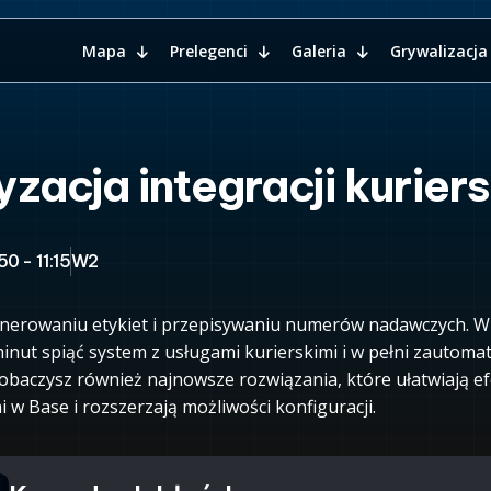
Mapa
Prelegenci
Galeria
Grywalizacja
acja integracji kurier
50 - 11:15
W2
nerowaniu etykiet i przepisywaniu numerów nadawczych. W 
minut spiąć system z usługami kurierskimi i w pełni zautom
obaczysz również najnowsze rozwiązania, które ułatwiają e
i w Base i rozszerzają możliwości konfiguracji.