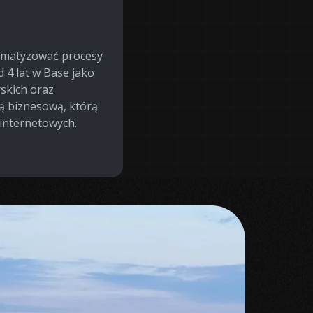
omatyzować procesy
 4 lat w Base jako
rskich oraz
ką biznesową, którą
internetowych.