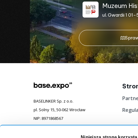
Muzeum Histo
ul. Gwardii 1 0
Spraw
Stro
Partn
BASELINKER Sp. z o.o.
Regul
pl. Solny 15, 50‐062 Wrocław
NIP: 8971868567
KRS: 0000795513
REGON: 383907714
Niniejsza strona korzysta