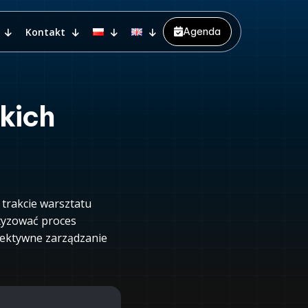
Agenda
Kontakt
skich
trakcie warsztatu
atyzować proces
fektywne zarządzanie