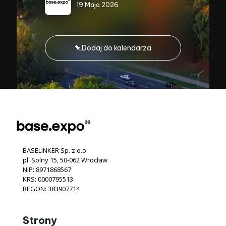
19 Maja 2026
Dodaj do kalendarza
BASELINKER Sp. z o.o.
pl. Solny 15, 50‐062 Wrocław
NIP: 8971868567
KRS: 0000795513
REGON: 383907714
Strony